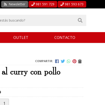
Newsletter
981 591 729
981 593 673
OUTLET
CONTACTO
COMPARTIR:
 al curry con pollo