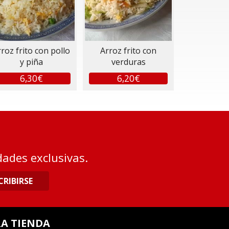
roz frito con pollo
Arroz frito con
y piña
verduras
6,30€
6,20€
dades exclusivas.
CRIBIRSE
A TIENDA