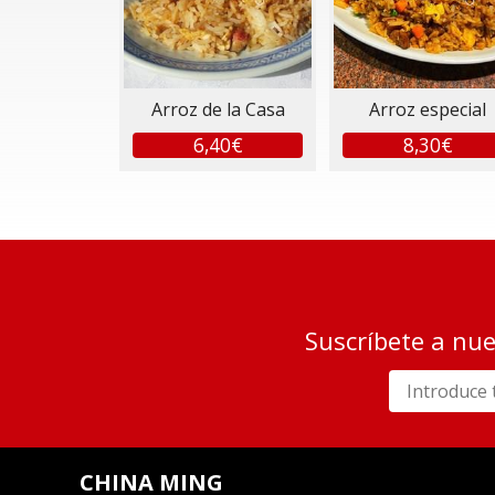
Arroz de la Casa
Arroz especial
6,40€
8,30€
Suscríbete a nue
CHINA MING