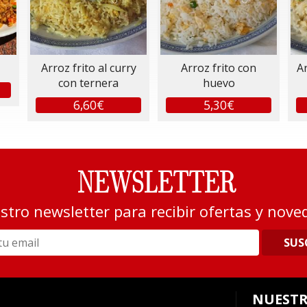
Arroz frito al curry
Arroz frito con
Ar
con ternera
huevo
6,60€
5,30€
NEWSLETTER
stro newsletter para recibir ofertas y nove
SUS
NUESTR