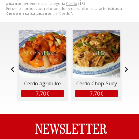
picante
pertenece a la categoría
Cerdo
(13).
Encuentra productos relacionados y de similares características a
Cerdo en salsa picante
en "Cerdo".
con
Cerdo agridulce
Cerdo Chop-Suey
Ch
da
7,70€
7,70€
NEWSLETTER