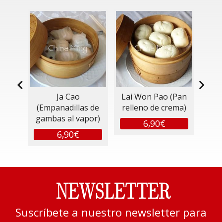
e
Ja Cao
Lai Won Pao (Pan
R
oja
(Empanadillas de
relleno de crema)
gambas al vapor)
6,90€
6,90€
NEWSLETTER
Suscríbete a nuestro newsletter para