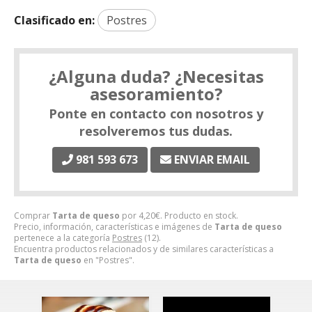
Clasificado en:
Postres
¿Alguna duda? ¿Necesitas
asesoramiento?
Ponte en contacto con nosotros y
resolveremos tus dudas.
981 593 673
ENVIAR EMAIL
Comprar
Tarta de queso
por
4,20
€
. Producto en stock.
Precio, información, características e imágenes de
Tarta de queso
pertenece a la categoría
Postres
(12).
Encuentra productos relacionados y de similares características a
Tarta de queso
en "Postres".