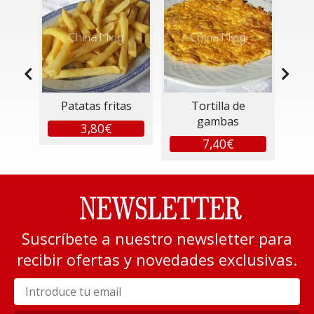
 con
Patatas fritas
Tortilla de
Hue
gambas
3,80€
7,40€
NEWSLETTER
Suscríbete a nuestro newsletter para
recibir ofertas y novedades exclusivas.