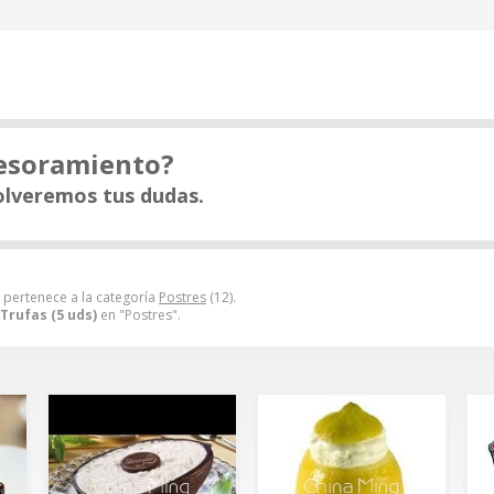
sesoramiento?
olveremos tus dudas.
pertenece a la categoría
Postres
(12).
Trufas (5 uds)
en "Postres".