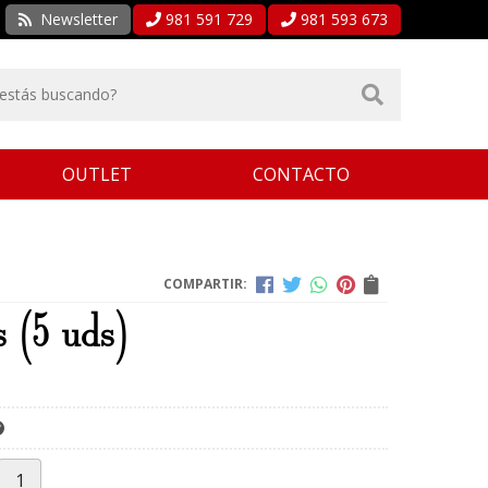
Newsletter
981 591 729
981 593 673
OUTLET
CONTACTO
COMPARTIR:
s (5 uds)