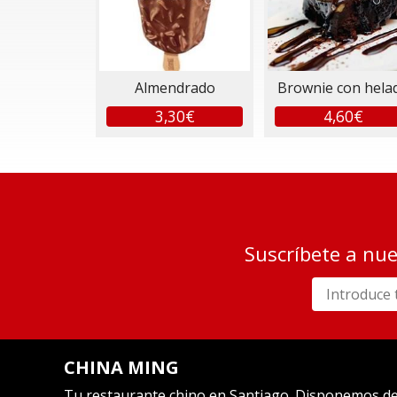
Almendrado
Brownie con hela
3,30€
4,60€
Suscríbete a nue
CHINA MING
Tu restaurante chino en Santiago. Disponemos de s