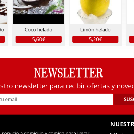
do
Coco helado
Limón helado
5,60€
5,20€
NEWSLETTER
stro newsletter para recibir ofertas y nove
SUS
NUESTR
ervicio a domicilio y comida para llevar.