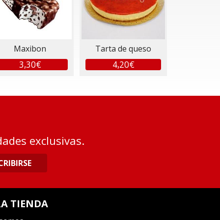
Maxibon
Tarta de queso
3,30€
4,20€
dades exclusivas.
CRIBIRSE
A TIENDA