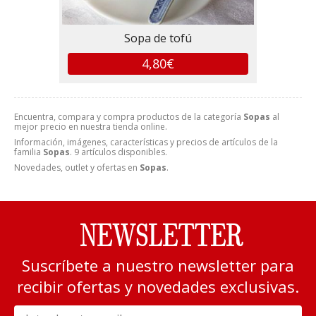
Sopa de tofú
4,80€
Encuentra, compara y compra productos de la categoría
Sopas
al
mejor precio en nuestra tienda online.
Información, imágenes, características y precios de artículos de la
familia
Sopas
. 9 artículos disponibles.
Novedades, outlet y ofertas en
Sopas
.
NEWSLETTER
Suscríbete a nuestro newsletter para
recibir ofertas y novedades exclusivas.